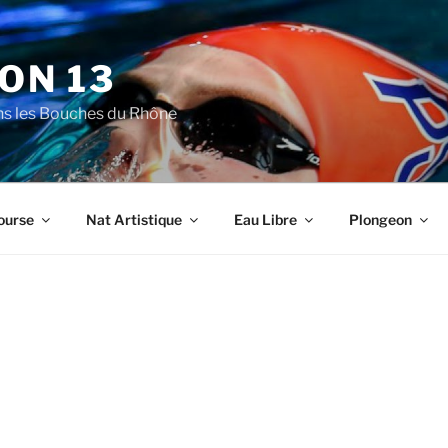
ON 13
ns les Bouches du Rhône
ourse
Nat Artistique
Eau Libre
Plongeon