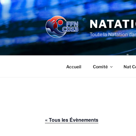
Aller
au
contenu
NATATI
principal
Toute la Natation da
Accueil
Comité
Nat C
« Tous les Évènements