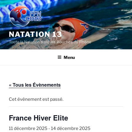
Aller
au
contenu
principal
NATATION 13
Toute la Natation dans les Bouches du Rhône
Menu
« Tous les Évènements
Cet évènement est passé.
France Hiver Elite
11 décembre 2025
-
14 décembre 2025