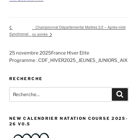
Championnat Départemental Maîtres 2/2 – Après-midi
Synchronat
ou soirée
25 novembre 2025France Hiver Elite
Programme : CDF_HIVER2025_JEUNES_JUNIORS_AIX
RECHERCHE
Recherche
Recher
pour
:
NEW CALENDRIER NATATION COURSE 2025-
26 V0.5