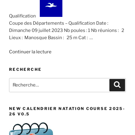
Qualification
Coupe des Départements – Qualification Date :
Dimanche 09 juillet 2023 Nb poules : 1 Nb réunions : 2
Lieux : Manosque Bassin : 25 m Cat : …
de
Continuer la lecture
« Coupe
des
RECHERCHE
Départements
–
Recherche
Recher
Qualification »
pour
:
NEW CALENDRIER NATATION COURSE 2025-
26 V0.5