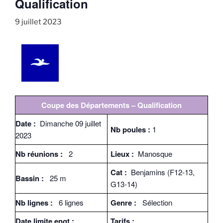
Qualification
9 juillet 2023
Coupe des Départements – Qualification
Date :
Dimanche 09 juillet
Nb poules :
1
2023
Nb réunions :
2
Lieux :
Manosque
Cat :
Benjamins (F12-13,
Bassin :
25 m
G13-14)
Nb lignes :
6 lignes
Genre :
Sélection
Date limite engt :
Tarifs :