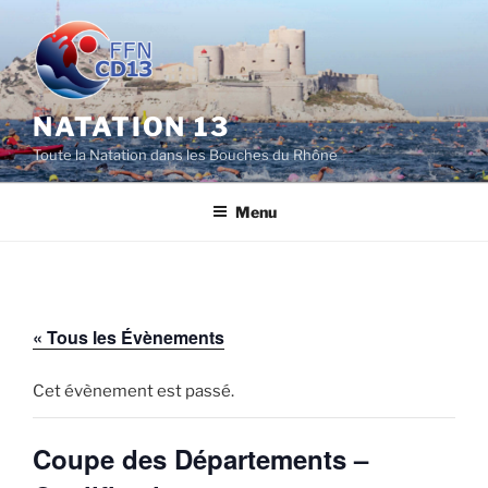
Aller
au
contenu
principal
NATATION 13
Toute la Natation dans les Bouches du Rhône
Menu
« Tous les Évènements
Cet évènement est passé.
Coupe des Départements –