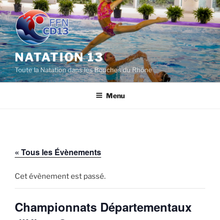
Aller
au
contenu
principal
NATATION 13
Toute la Natation dans les Bouches du Rhône
Menu
« Tous les Évènements
Cet évènement est passé.
Championnats Départementaux