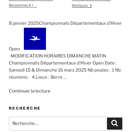
Benjamines # 1
Martigues
8 janvier 2025Championnats Départementaux d’Hiver
Open
MODIFICATION HORAIRES DIMANCHE MATIN
Championnats Départementaux d’Hiver Open Date :
Samedi 15 & Dimanche 16 mars 2025 Nb poules : 1 Nb
réunions : 4 Lieux : Berre …
de
Continuer la lecture
« Championnats
Départementaux
RECHERCHE
d’Hiver
Open »
Recherche
Recher
pour