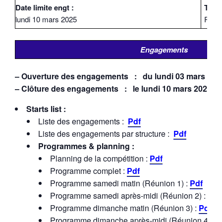
Date limite engt :
Tarifs
lundi 10 mars 2025
Relai
Engagements
– Ouverture des engagements : du lundi 03 mars 202
– Clôture des engagements : le lundi 10 mars 2025 à
Starts list :
Liste des engagements :
Pdf
Liste des engagements par structure :
Pdf
Programmes & planning :
Planning de la compétition :
Pdf
Programme complet :
Pdf
Programme samedi matin (Réunion 1) :
Pdf
Programme samedi après-midi (Réunion 2) :
Pdf
Programme dimanche matin (Réunion 3) :
Pdf
Programme dimanche après-midi (Réunion 4) :
P