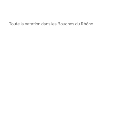
Toute la natation dans les Bouches du Rhône
diystees.com
The world of luxury watches is a diverse ecosystem,
with each great Maison offering a distinct philosophy
and identity.
uk replica watch
pas cher omega
repliki zegarki rolex
falska panerai klocka
Patek Philippe embodies understated elegance and
peerless complication, the choice for those who value
heritage and quiet prestige.