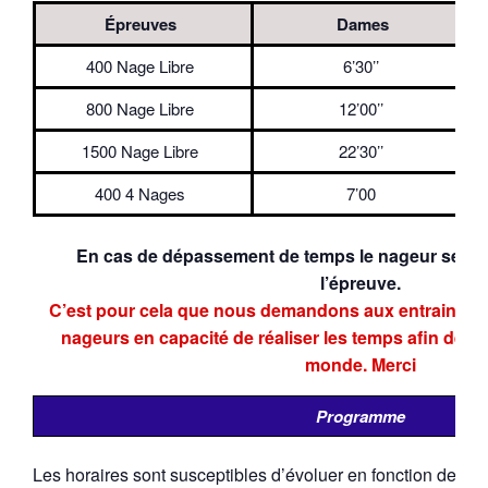
Épreuves
Dames
400 Nage Libre
6’30’’
800 Nage Libre
12’00’’
1500 Nage Libre
22’30’’
400 4 Nages
7’00
En cas de dépassement de temps le nageur sera ar
l’épreuve.
C’est pour cela que nous demandons aux entraineurs
nageurs en capacité de réaliser les temps afin de ne
monde. Merci
Programme
Les horaires sont susceptibles d’évoluer en fonction de la p