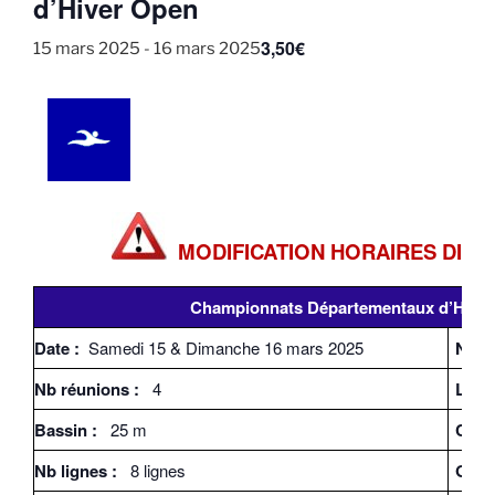
d’Hiver Open
3,50€
15 mars 2025
-
16 mars 2025
MODIFICATION HORAIRES DIMA
Championnats Départementaux d’Hive
Date :
Samedi 15 & Dimanche 16 mars 2025
Nb p
Nb réunions :
4
Lieux
Bassin :
25 m
Cat 
Nb lignes :
8 lignes
Genr