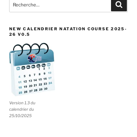
Recherche
Recher
pour
:
NEW CALENDRIER NATATION COURSE 2025-
26 V0.5
Version 1.3 du
calendrier du
25/10/2025