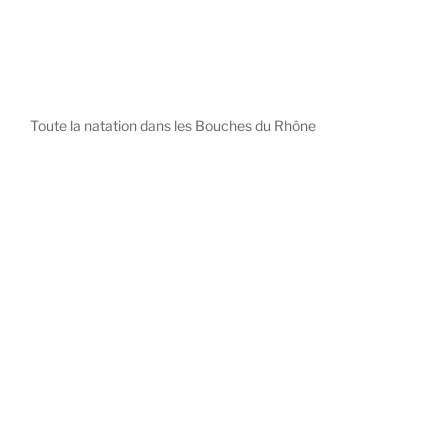
Toute la natation dans les Bouches du Rhône
diystees.com
The world of luxury watches is a diverse ecosystem,
with each great Maison offering a distinct philosophy
and identity.
uk replica watch
pas cher omega
repliki zegarki rolex
falska panerai klocka
Patek Philippe embodies understated elegance and
peerless complication, the choice for those who value