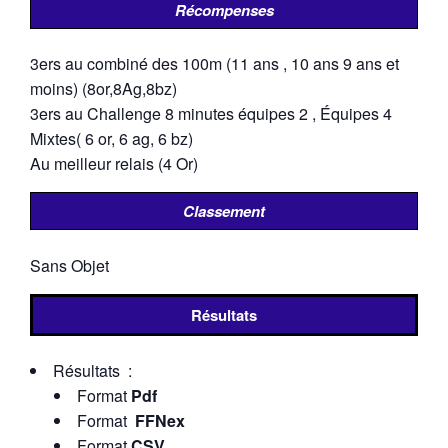
Récompenses
3ers au combiné des 100m (11 ans , 10 ans 9 ans et
moins) (8or,8Ag,8bz)
3ers au Challenge 8 minutes équipes 2 , Équipes 4
Mixtes( 6 or, 6 ag, 6 bz)
Au meilleur relais (4 Or)
Classement
Sans Objet
Résultats
Résultats :
Format
Pdf
Format
FFNex
Format
CSV