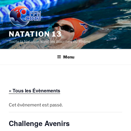
Aller
au
contenu
principal
NATATION 13
Toute la Natation dans les Bouches du Rhône
Menu
« Tous les Évènements
Cet évènement est passé.
Challenge Avenirs