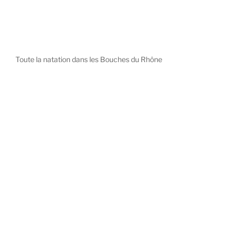
Toute la natation dans les Bouches du Rhône
diystees.com
The world of luxury watches is a diverse ecosystem,
with each great Maison offering a distinct philosophy
and identity.
uk replica watch
pas cher omega
repliki zegarki rolex
falska panerai klocka
Patek Philippe embodies understated elegance and
peerless complication, the choice for those who value
heritage and quiet prestige.