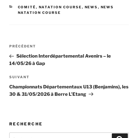
CATÉGORIES
COMITÉ
,
NATATION COURSE
,
NEWS
,
NEWS
NATATION COURSE
Navigation
Article
PRÉCÉDENT
de
précédent
Sélection Interdépartemental Avenirs – le
l’article
14/05/26 à Gap
Article
SUIVANT
suivant
Championnats Départementaux U13 (Benjamins), les
30 & 31/05/2026 à Berre L’Etang
RECHERCHE
Recherche
Recher