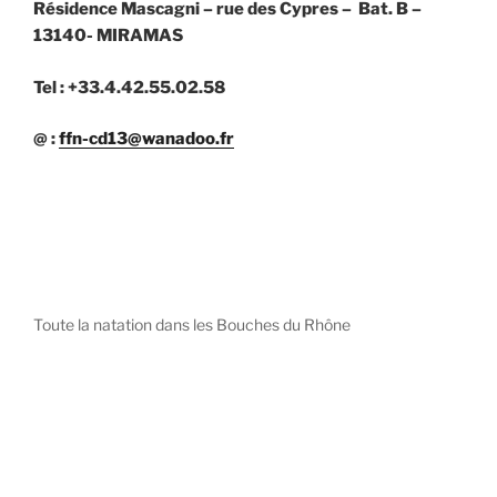
Résidence Mascagni – rue des Cypres – Bat. B –
13140- MIRAMAS
Tel : +33.4.42.55.02.58
@ :
ffn-cd13@wanadoo.fr
Toute la natation dans les Bouches du Rhône
diystees.com
The world of luxury watches is a diverse ecosystem,
with each great Maison offering a distinct philosophy
and identity.