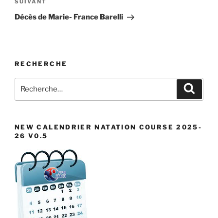
Article
SUIVANT
suivant
Décès de Marie- France Barelli
RECHERCHE
Recherche
Recher
pour
:
NEW CALENDRIER NATATION COURSE 2025-
26 V0.5