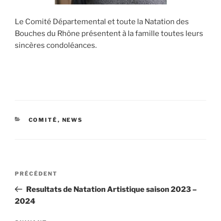
Le Comité Départemental et toute la Natation des
Bouches du Rhône présentent à la famille toutes leurs
sincères condoléances.
CATÉGORIES
COMITÉ
,
NEWS
Navigation
Article
PRÉCÉDENT
de
précédent
Resultats de Natation Artistique saison 2023 –
l’article
2024