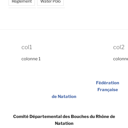
Règlement
Water Polo
col1
col2
colonne 1
colonn
Fédération
Française
de Natation
Comité Départemental des Bouches du Rhône de
Natation