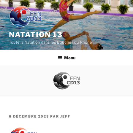
Aller
au
contenu
principal
NATATION 13
Toute la Natation dans les Bouches du Rhône
Menu
PUBLIÉ
6 DÉCEMBRE 2023
PAR
JEFF
LE