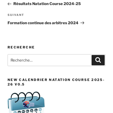
de
précédent
Résultats Natation Course 2024-25
l’article
Article
SUIVANT
suivant
Formation continue des arbitres 2024
RECHERCHE
Recherche
Recher
pour
:
NEW CALENDRIER NATATION COURSE 2025-
26 V0.5