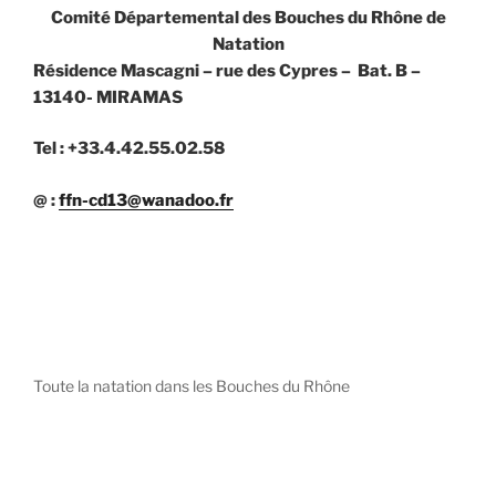
Comité Départemental des Bouches du Rhône de
Natation
Résidence Mascagni – rue des Cypres – Bat. B –
13140- MIRAMAS
Tel : +33.4.42.55.02.58
@ :
ffn-cd13@wanadoo.fr
Toute la natation dans les Bouches du Rhône
diystees.com
The world of luxury watches is a diverse ecosystem,
with each great Maison offering a distinct philosophy