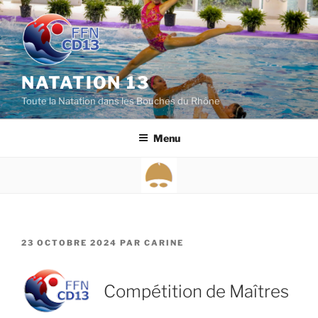
Aller
au
contenu
principal
NATATION 13
Toute la Natation dans les Bouches du Rhône
Menu
PUBLIÉ
23 OCTOBRE 2024
PAR
CARINE
LE
Compétition de Maîtres