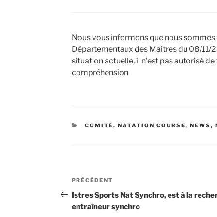
Nous vous informons que nous sommes da
Départementaux des Maîtres du 08/11/20, 
situation actuelle, il n’est pas autorisé 
compréhension
CATÉGORIES
COMITÉ
,
NATATION COURSE
,
NEWS
,
Navigation
Article
PRÉCÉDENT
de
précédent
Istres Sports Nat Synchro, est à la reche
entraîneur synchro
l’article