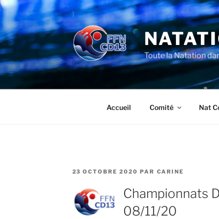
Aller
au
contenu
NATATI
principal
Toute la Natation da
Accueil
Comité
Nat C
PUBLIÉ
23 OCTOBRE 2020
PAR
CARINE
LE
Championnats D
08/11/20