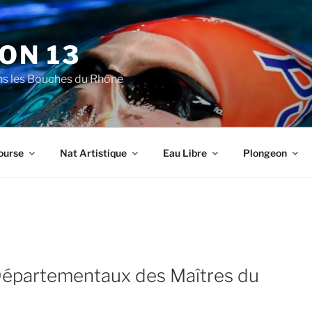
ON 13
ns les Bouches du Rhône
ourse
Nat Artistique
Eau Libre
Plongeon
épartementaux des Maîtres du