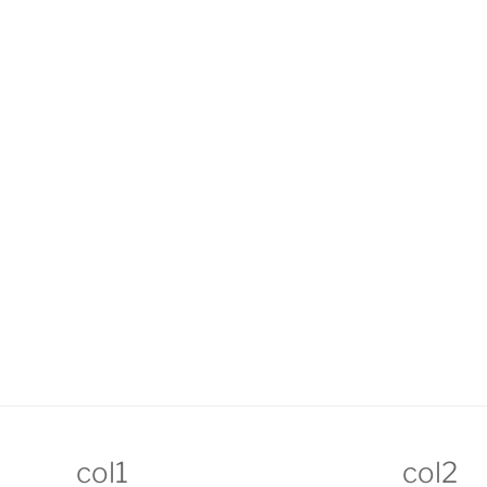
col1
col2