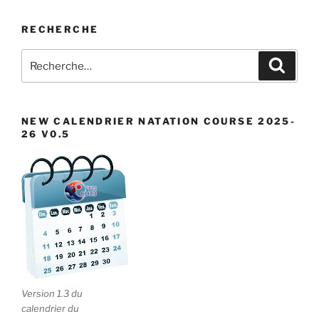
RECHERCHE
Recherche
Recher
pour
:
NEW CALENDRIER NATATION COURSE 2025-
26 V0.5
Version 1.3 du
calendrier du