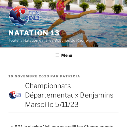
Aller
au
contenu
principal
NATATION 13
Toute la Natation dans les Bouches du Rhône
Menu
PUBLIÉ
19 NOVEMBRE 2023
PAR
PATRICIA
LE
Championnats
Départementaux Benjamins
Marseille 5/11/23
Le 5/11 la piscine Vallier a accueilli les Championnats