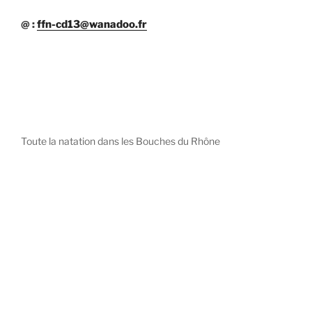
@ :
ffn-cd13@wanadoo.fr
Toute la natation dans les Bouches du Rhône
diystees.com
The world of luxury watches is a diverse ecosystem,
with each great Maison offering a distinct philosophy
and identity.
uk replica watch
pas cher omega
repliki zegarki rolex
falska panerai klocka