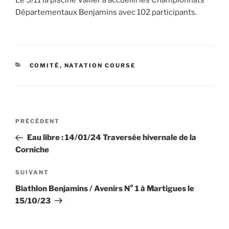
Départementaux Benjamins avec 102 participants.
CATÉGORIES
COMITÉ
,
NATATION COURSE
Navigation
Article
PRÉCÉDENT
de
précédent
Eau libre : 14/01/24 Traversée hivernale de la
l’article
Corniche
Article
SUIVANT
suivant
Biathlon Benjamins / Avenirs N° 1 à Martigues le
15/10/23