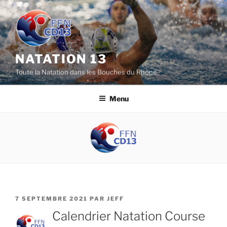
Aller
au
contenu
principal
NATATION 13
Toute la Natation dans les Bouches du Rhône
Menu
PUBLIÉ
7 SEPTEMBRE 2021
PAR
JEFF
LE
Calendrier Natation Course