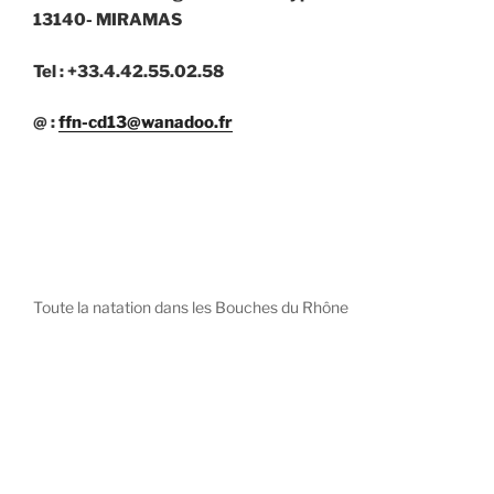
13140- MIRAMAS
Tel : +33.4.42.55.02.58
@ :
ffn-cd13@wanadoo.fr
Toute la natation dans les Bouches du Rhône
diystees.com
The world of luxury watches is a diverse ecosystem,
with each great Maison offering a distinct philosophy
and identity.
uk replica watch