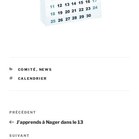
CATÉGORIES
COMITÉ
,
NEWS
ÉTIQUETTES
CALENDRIER
Navigation
Article
PRÉCÉDENT
de
précédent
J’apprends à Nager dans le 13
l’article
Article
SUIVANT