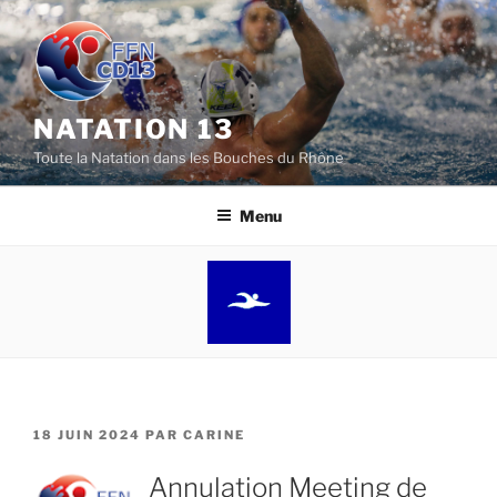
Aller
au
contenu
principal
NATATION 13
Toute la Natation dans les Bouches du Rhône
Menu
PUBLIÉ
18 JUIN 2024
PAR
CARINE
LE
Annulation Meeting de