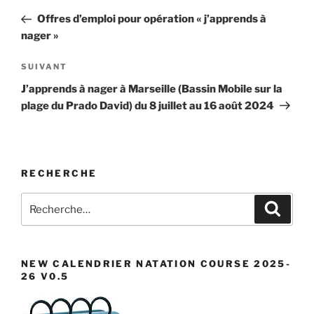
de
précédent
Offres d’emploi pour opération « j’apprends à
l’article
nager »
Article
SUIVANT
suivant
J’apprends à nager à Marseille (Bassin Mobile sur la
plage du Prado David) du 8 juillet au 16 août 2024
RECHERCHE
Recherche
Recher
pour
:
NEW CALENDRIER NATATION COURSE 2025-
26 V0.5