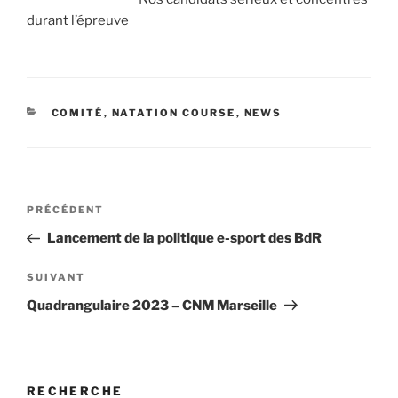
durant l’épreuve
CATÉGORIES
COMITÉ
,
NATATION COURSE
,
NEWS
Navigation
Article
PRÉCÉDENT
de
précédent
Lancement de la politique e-sport des BdR
l’article
Article
SUIVANT
suivant
Quadrangulaire 2023 – CNM Marseille
RECHERCHE