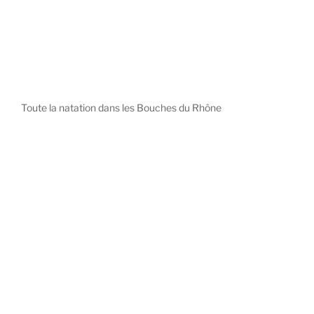
Toute la natation dans les Bouches du Rhône
diystees.com
The world of luxury watches is a diverse ecosystem,
with each great Maison offering a distinct philosophy
and identity.
uk replica watch
pas cher omega
repliki zegarki rolex
falska panerai klocka
Patek Philippe embodies understated elegance and