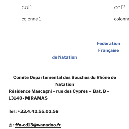
col1
col2
colonne 1
colonn
Fédération
Française
de Natation
Comité Départemental des Bouches du Rhône de
Natation
Résidence Mascagni – rue des Cypres – Bat. B –
13140- MIRAMAS
Tel : +33.4.42.55.02.58
@ :
ffn-cd13@wanadoo.fr