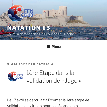
Aller
au
contenu
principal
NATATION 13
Toute la Natation dans les Bouches du Rhône
Menu
PUBLIÉ
5 MAI 2023
PAR
PATRICIA
LE
1ère Etape dans la
validation de « Juge »
Le 17 avril se déroulait à Fos/mer la 1ère étape de
validation de « Juge » pour nos 8 candidats.