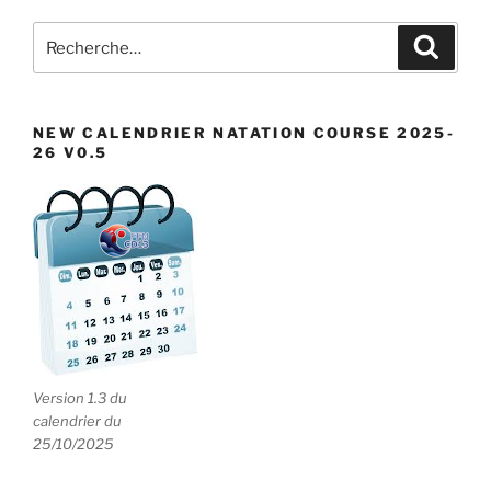
Recherche
Recher
pour
:
NEW CALENDRIER NATATION COURSE 2025-
26 V0.5
Version 1.3 du
calendrier du
25/10/2025