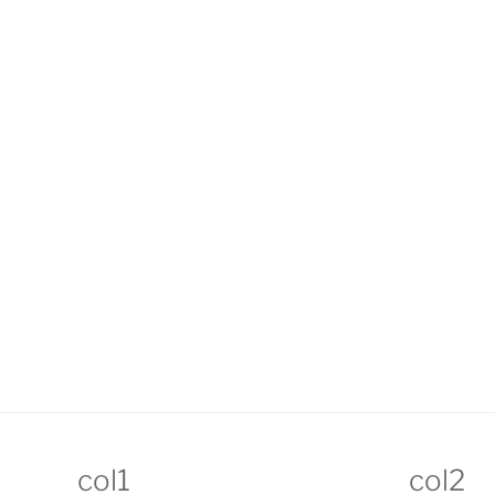
col1
col2