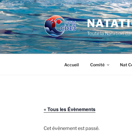
Aller
au
contenu
NATATI
principal
Toute la Natation da
Accueil
Comité
Nat C
« Tous les Évènements
Cet évènement est passé.