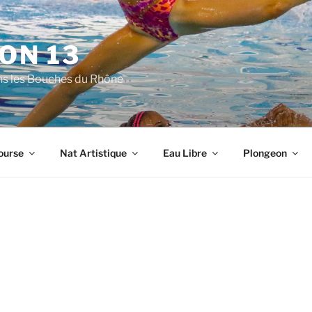
ON 13
ns les Bouches du Rhône
ourse
Nat Artistique
Eau Libre
Plongeon