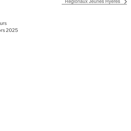
Regionaux Jeunes Hyeres
urs
ors 2025