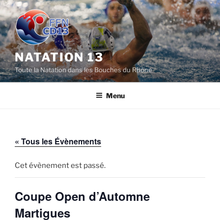
Aller
au
contenu
principal
NATATION 13
Toute la Natation dans les Bouches du Rhône
Menu
« Tous les Évènements
Cet évènement est passé.
Coupe Open d’Automne
Martigues