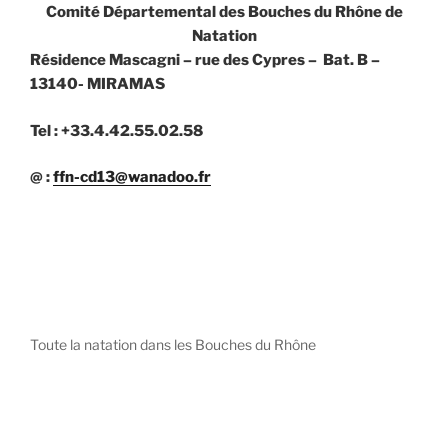
Comité Départemental des Bouches du Rhône de
Natation
Résidence Mascagni – rue des Cypres – Bat. B –
13140- MIRAMAS
Tel : +33.4.42.55.02.58
@ :
ffn-cd13@wanadoo.fr
Toute la natation dans les Bouches du Rhône
diystees.com
The world of luxury watches is a diverse ecosystem,
with each great Maison offering a distinct philosophy