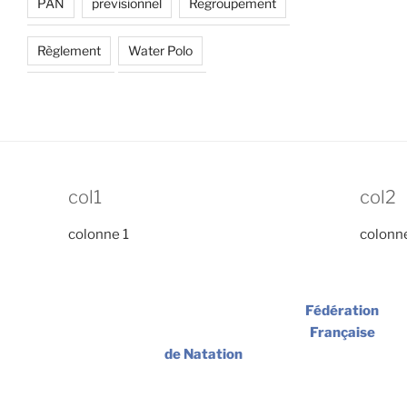
PAN
previsionnel
Regroupement
Règlement
Water Polo
col1
col2
colonne 1
colonn
Fédération
Française
de Natation