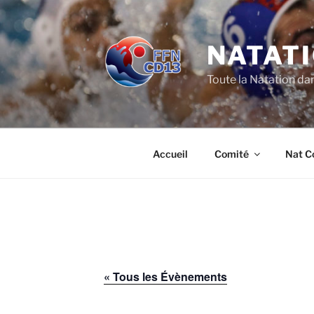
Aller
au
contenu
NATATI
principal
Toute la Natation da
Accueil
Comité
Nat C
« Tous les Évènements