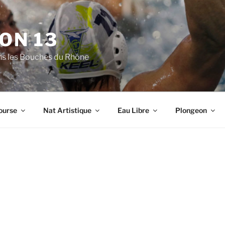
ON 13
ns les Bouches du Rhône
ourse
Nat Artistique
Eau Libre
Plongeon