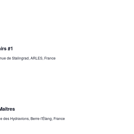
s
irs #1
ue de Stalingrad, ARLES, France
aîtres
 des Hydravions, Berre-l'Étang, France