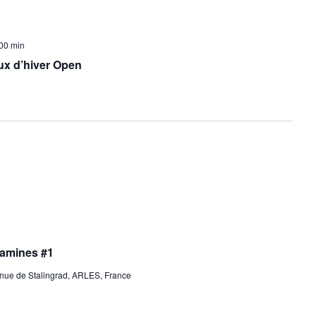
v
u
 00 min
e
x d’hiver Open
s
É
v
è
n
e
m
jamines #1
e
ue de Stalingrad, ARLES, France
n
t