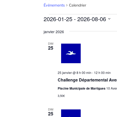
Évènements
Calendrier
Évènements
2026-01-25
 - 
2026-08-06
S
janvier 2026
é
l
DIM
e
25
c
t
i
o
25 janvier @ 8 h 00 min
-
12 h 00 min
n
Challenge Départemental Ave
n
e
Piscine Municipale de Martigues
10 Aven
z
3,50€
u
n
DIM
25
e