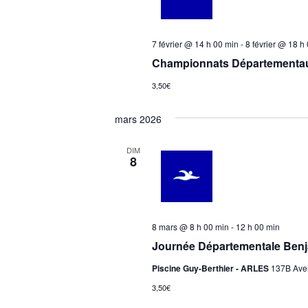
7 février @ 14 h 00 min
-
8 février @ 18 h
Championnats Départementau
3,50€
mars 2026
DIM
8
8 mars @ 8 h 00 min
-
12 h 00 min
Journée Départementale Ben
Piscine Guy-Berthier - ARLES
137B Aven
3,50€