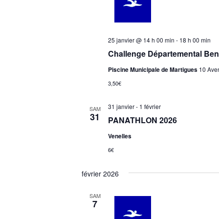
d
a
t
e
25 janvier @ 14 h 00 min
-
18 h 00 min
.
Challenge Départemental Ben
Piscine Municipale de Martigues
10 Aven
3,50€
31 janvier
-
1 février
SAM
31
PANATHLON 2026
Venelles
6€
février 2026
SAM
7