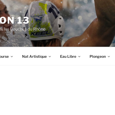
ON 13
ns les Bouches du Rhône
ourse
Nat Artistique
Eau Libre
Plongeon