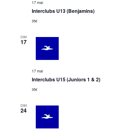
17 mai
n
t
.
Interclubs U13 (Benjamins)
e
i
m
o
35€
e
n
n
DIM
d
17
t
e
v
u
17 mai
e
Interclubs U15 (Juniors 1 & 2)
s
É
35€
v
DIM
è
24
n
e
m