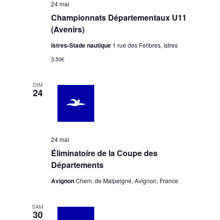
24 mai
e
Championnats Départementaux U11
n
(Avenirs)
t
Istres-Stade nautique
1 rue des Felibres, Istres
s
3,50€
DIM
24
24 mai
Éliminatoire de la Coupe des
Départements
Avignon
Chem. de Malpeigné, Avignon, France
SAM
30