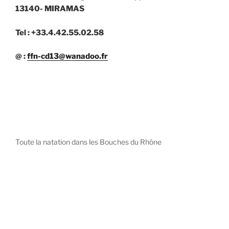
13140- MIRAMAS
Tel : +33.4.42.55.02.58
@ :
ffn-cd13@wanadoo.fr
Toute la natation dans les Bouches du Rhône
diystees.com
The world of luxury watches is a diverse ecosystem,
with each great Maison offering a distinct philosophy
and identity.
uk replica watch