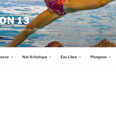
ON 13
ns les Bouches du Rhône
ourse
Nat Artistique
Eau Libre
Plongeon