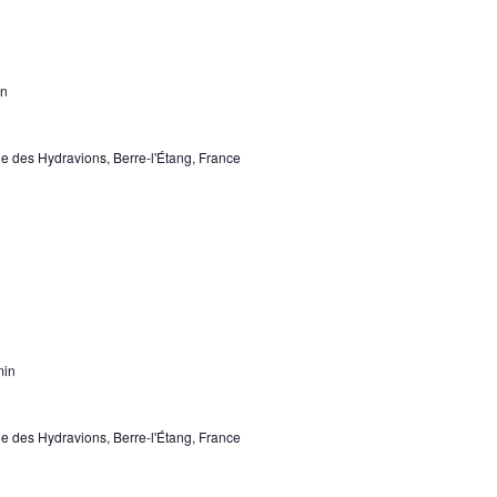
u
n
e
a
s
in
v
É
i
v
 des Hydravions, Berre-l'Étang, France
g
è
n
a
e
t
m
i
e
o
n
min
n
t
d
 des Hydravions, Berre-l'Étang, France
e