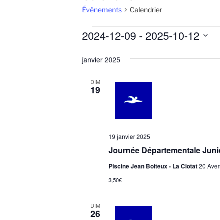
Évènements
Calendrier
Évènements
2024-12-09
 - 
2025-10-12
S
janvier 2025
é
l
DIM
e
19
c
t
i
o
19 janvier 2025
n
Journée Départementale Juni
n
e
Piscine Jean Boiteux - La Ciotat
20 Aven
z
3,50€
u
n
DIM
26
e