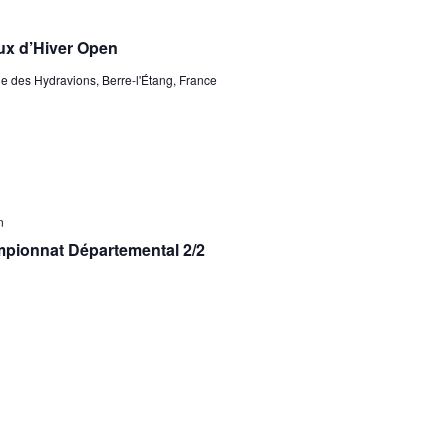
x d’Hiver Open
 des Hydravions, Berre-l'Étang, France
n
mpionnat Départemental 2/2