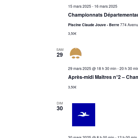
15 mars 2025
-
16 mars 2025
Championnats Départementau
Piscine Claude Jouve - Berre
774 Avenue
3,50€
SAM
29
29 mars 2025 @ 18 h 30 min
-
20 h 30 mi
Après-midi Maîtres n°2 – Cha
3,50€
DIM
30
30 mars 2025 @ 8 h 00 min
-
12 h 00 min