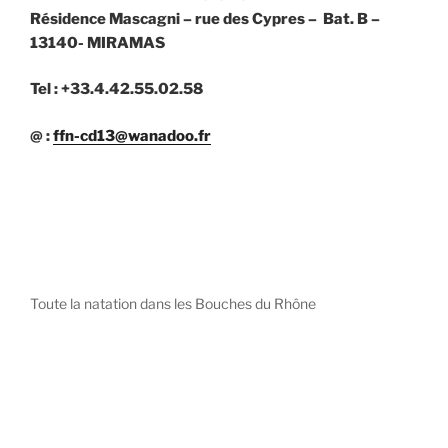
Résidence Mascagni – rue des Cypres – Bat. B –
13140- MIRAMAS
Tel : +33.4.42.55.02.58
@ :
ffn-cd13@wanadoo.fr
Toute la natation dans les Bouches du Rhône
diystees.com
The world of luxury watches is a diverse ecosystem,
with each great Maison offering a distinct philosophy
and identity.