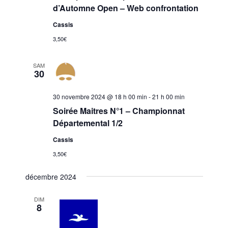
n
t
d’Automne Open – Web confrontation
.
e
i
Cassis
m
o
3,50€
e
n
n
d
SAM
t
30
e
v
30 novembre 2024 @ 18 h 00 min
-
21 h 00 min
u
Soirée Maitres N°1 – Championnat
e
Départemental 1/2
s
Cassis
É
3,50€
v
décembre 2024
è
n
DIM
e
8
m