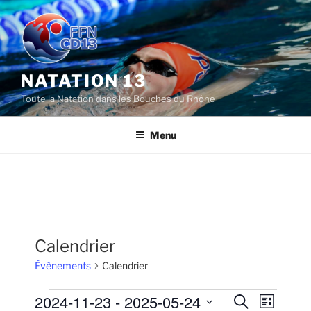
Aller
au
contenu
principal
NATATION 13
Toute la Natation dans les Bouches du Rhône
Menu
Calendrier
Évènements
Calendrier
Évènements
2024-11-23
 - 
2025-05-24
R
N
R
L