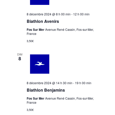
e
n
8 décembre 2024 @ 8 h 00 min
-
12 h 00 min
t
Biathlon Avenirs
s
Fos Sur Mer
Avenue René Cassin, Fos-sur-Mer,
France
3,50€
DIM
8
8 décembre 2024 @ 14 h 30 min
-
19 h 00 min
Biathlon Benjamins
Fos Sur Mer
Avenue René Cassin, Fos-sur-Mer,
France
3,50€